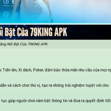
Năng Nổi Bật Của 79KING APK
hư Tiến lên, Xì dách, Poker, đảm bảo thỏa mãn nhu cầu của mọi n
dẫn và cách chơi thú vị, tạo ra những trải nghiệm tuyệt vời cho
ên tục giúp người chơi nắm bắt thông tin và đưa ra quyết định tốt