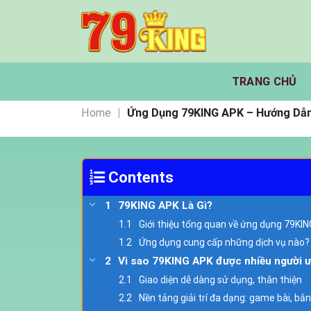
Skip
to
content
TRANG CHỦ
Home
|
Ứng Dụng 79KING APK – Hướng Dẫn
Contents
79KING APK Là Gì?
Giới thiệu tổng quan về ứng dụng 79KI
Ứng dụng cung cấp những dịch vụ nào?
Vì sao 79KING APK được nhiều người 
Giao diện dễ dàng sử dụng, thân thiện
Nền tảng giải trí đa dạng: game bài, bắn