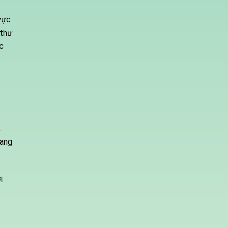
vực
 thư
c
,
mang
i