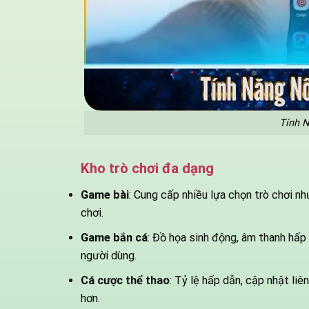
Tính 
Kho trò chơi đa dạng
Game bài
: Cung cấp nhiều lựa chọn trò chơi n
chơi.
Game bắn cá
: Đồ họa sinh động, âm thanh hấp 
người dùng.
Cá cược thể thao
: Tỷ lệ hấp dẫn, cập nhật li
hơn.