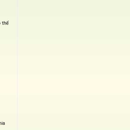
ó thể
hia