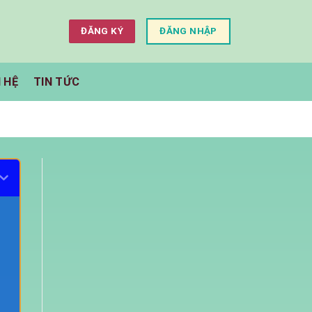
ĐĂNG KÝ
ĐĂNG NHẬP
N HỆ
TIN TỨC