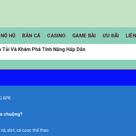
NỔ HŨ
BẮN CÁ
CASINO
GAME BÀI
ƯU ĐÃI
LIÊ
 Tải Và Khám Phá Tính Năng Hấp Dẫn
NG APK
ưa chuộng?
 cá, slot, cá cược thể thao