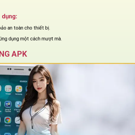
g dụng:
ảo an toàn cho thiết bị.
y ứng dụng một cách mượt mà.
ING APK