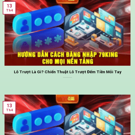
13
Th4
Lô Trượt Là Gì? Chiến Thuật Lô Trượt Đếm Tiền Mỏi Tay
13
Th4