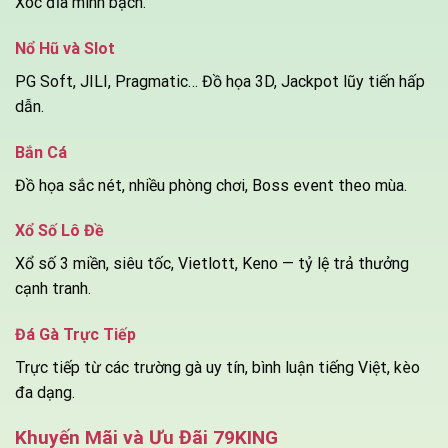
Xóc đĩa minh bạch.
Nổ Hũ và Slot
PG Soft, JILI, Pragmatic… Đồ họa 3D, Jackpot lũy tiến hấp
dẫn.
Bắn Cá
Đồ họa sắc nét, nhiều phòng chơi, Boss event theo mùa.
Xổ Số Lô Đề
Xổ số 3 miền, siêu tốc, Vietlott, Keno — tỷ lệ trả thưởng
cạnh tranh.
Đá Gà Trực Tiếp
Trực tiếp từ các trường gà uy tín, bình luận tiếng Việt, kèo
đa dạng.
Khuyến Mãi và Ưu Đãi 79KING