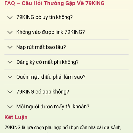
FAQ – Câu Hỏi Thường Gặp Về 79KING
79KING có uy tín không?
Không vào được link 79KING?
Nạp rút mất bao lâu?
Đăng ký có mất phí không?
Quên mật khẩu phải làm sao?
79KING có app không?
Mỗi người được mấy tài khoản?
Kết Luận
79KING là lựa chọn phù hợp nếu bạn cần nhà cái đa sảnh,