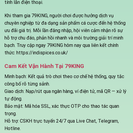
tính lẫn điện thoại.
Khi tham gia 79KING, người chơi được hưởng dịch vụ
chuyên nghiệp từ đa dạng sản phẩm cá cược đến hệ thống
ưu đãi giá trị. Mỗi lần đăng nhập, hội viên cảm nhận rõ sự
hỗ trợ chu đáo, phản hồi nhanh và môi trường giải trí minh
bạch. Truy cập ngay 79KING hôm nay qua liên kết chính
thức: https://indispices.co.uk/
Cam Kết Vận Hành Tại 79KING
Minh bạch: Kết quả trò chơi theo cơ chế hệ thống, quy tắc
công bố rõ từng sảnh.
Giao dịch: Nạp/rút qua ngân hàng, ví điện tử, mã QR — xử lý
tự động.
Bảo mật: Mã hóa SSL, xác thực OTP cho thao tác quan
trọng.
Hỗ trợ: CSKH trực tuyến 24/7 qua Live Chat, Telegram,
Hotline.