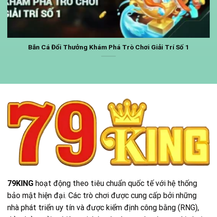
Bắn Cá Đổi Thưởng Khám Phá Trò Chơi Giải Trí Số 1
79KING
hoạt động theo tiêu chuẩn quốc tế với hệ thống
bảo mật hiện đại. Các trò chơi được cung cấp bởi những
nhà phát triển uy tín và được kiểm định công bằng (RNG),