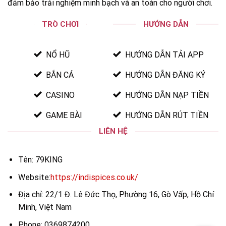
đảm bảo trải nghiệm minh bạch và an toàn cho người chơi.
TRÒ CHƠI
HƯỚNG DẪN
NỔ HŨ
HƯỚNG DẪN TẢI APP
BẮN CÁ
HƯỚNG DẪN ĐĂNG KÝ
CASINO
HƯỚNG DẪN NẠP TIỀN
GAME BÀI
HƯỚNG DẪN RÚT TIỀN
LIÊN HỆ
Tên: 79KING
Website:
https://indispices.co.uk/
Địa chỉ: 22/1 Đ. Lê Đức Thọ, Phường 16, Gò Vấp, Hồ Chí
Minh, Việt Nam
Phone: 0369874200