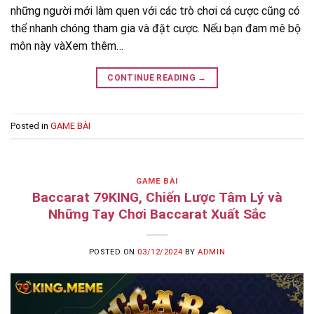
những người mới làm quen với các trò chơi cá cược cũng có
thể nhanh chóng tham gia và đặt cược. Nếu bạn đam mê bộ
môn này vàXem thêm…
CONTINUE READING
→
Posted in
GAME BÀI
GAME BÀI
Baccarat 79KING, Chiến Lược Tâm Lý và
Những Tay Chơi Baccarat Xuất Sắc
POSTED ON
03/12/2024
BY
ADMIN