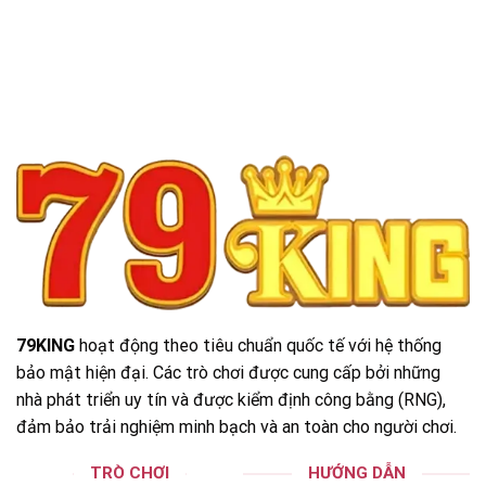
79KING
hoạt động theo tiêu chuẩn quốc tế với hệ thống
bảo mật hiện đại. Các trò chơi được cung cấp bởi những
nhà phát triển uy tín và được kiểm định công bằng (RNG),
đảm bảo trải nghiệm minh bạch và an toàn cho người chơi.
TRÒ CHƠI
HƯỚNG DẪN