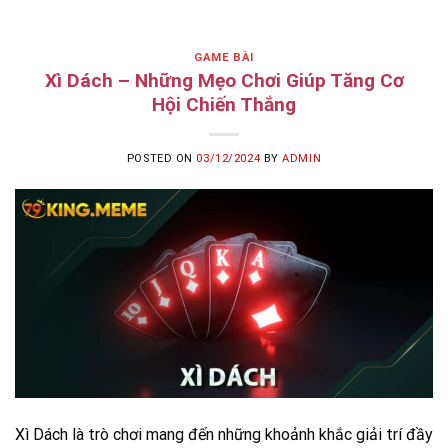
GAME BÀI
Xì Dách – Những Mẹo Chơi Giúp Tăng Cơ
Hội Chiến Thắng
POSTED ON
03/12/2024
BY
ADMIN
Xì Dách là trò chơi mang đến những khoảnh khắc giải trí đầy