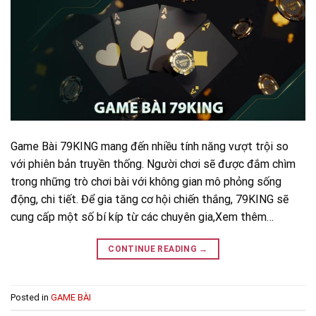
Game Bài 79KING mang đến nhiều tính năng vượt trội so
với phiên bản truyền thống. Người chơi sẽ được đắm chìm
trong những trò chơi bài với không gian mô phỏng sống
động, chi tiết. Để gia tăng cơ hội chiến thắng, 79KING sẽ
cung cấp một số bí kíp từ các chuyên gia,Xem thêm…
CONTINUE READING
→
Posted in
GAME BÀI