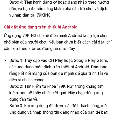
Bước 4: Tiến hành đăng ký hoặc đăng nhập theo hướng
dẫn, và bạn đã sẵn sàng khám phá các trò chơi và dịch
vụ hấp dẫn tại 79KING.
Cài đặt ứng dụng trên thiết bị Android
Ứng dụng 79KING cho hệ điều hành Android là sự lựa chọn
phổ biến của người chơi. Nếu bạn chưa biết cách cài đặt, chỉ
cần làm theo 3 bước đơn giản dưới đây:
Bước 1: Truy cập vào CH Play hoặc Google Play Store,
các ứng dụng mặc định trên thiết bị Android. Đảm bảo
rằng kết nối mạng của bạn đủ mạnh để quá trình tải về
diễn ra nhanh chóng.
Bước 2: Tìm kiếm từ khóa “79KING” trong khung tìm
kiếm, bạn sẽ thấy nhiều kết quả. Hãy chọn đúng ứng
dụng cần tải về.
Bước 3: Khi ứng dụng đã được cài đặt thành công, mở
ứng dụng và nhập thông tin đăng nhập của bạn để bắt