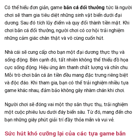
Có thể hiểu đơn giản, game
bắn cá đổi thưởng
tức là người
chơi sẽ tham gia tiêu diệt những sinh vật biển dưới đại
dương. Sau đó tích lũy điểm và quy đổi thành tiền mặt. Khi
chơi bắn cá đổi thưởng, người chơi có cơ hội trải nghiệm
những cảm giác chân thật và vô cùng cuốn hút.
Nhà cái sẽ cung cấp cho bạn một đại dương thực thụ và
sống động. Bên cạnh đó, tất nhiên không thể thiếu đồ họa
cực sống động. Hiệu ứng âm thanh chất lượng và chỉn chu.
Mỗi trò chơi bắn cá ăn tiền đều mang đặc trưng riêng biệt
và độc đáo. Khi tham gia, bạn có thể trải nghiệm nhiều tựa
game khác nhau, đảm bảo không gây nhàm chán khi chơi.
Người chơi sẽ đóng vai một thợ săn thực thụ, trải nghiệm
một cuộc phiêu lưu dưới đáy biển sâu. Từ đó, mang đến cho
bạn những giây phút giải trí đầy thỏa mãn và vui vẻ.
Sức hút khó cưỡng lại của các tựa game bắn