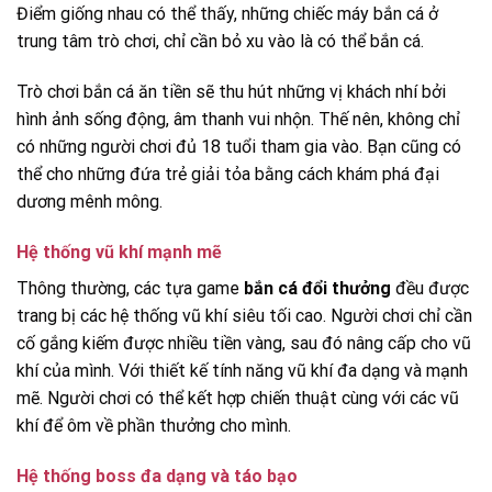
Điểm giống nhau có thể thấy, những chiếc máy bắn cá ở
trung tâm trò chơi, chỉ cần bỏ xu vào là có thể bắn cá.
Trò chơi bắn cá ăn tiền sẽ thu hút những vị khách nhí bởi
hình ảnh sống động, âm thanh vui nhộn. Thế nên, không chỉ
có những người chơi đủ 18 tuổi tham gia vào. Bạn cũng có
thể cho những đứa trẻ giải tỏa bằng cách khám phá đại
dương mênh mông.
Hệ thống vũ khí mạnh mẽ
Thông thường, các tựa game
bắn cá đổi thưởng
đều được
trang bị các hệ thống vũ khí siêu tối cao. Người chơi chỉ cần
cố gắng kiếm được nhiều tiền vàng, sau đó nâng cấp cho vũ
khí của mình. Với thiết kế tính năng vũ khí đa dạng và mạnh
mẽ. Người chơi có thể kết hợp chiến thuật cùng với các vũ
khí để ôm về phần thưởng cho mình.
Hệ thống boss đa dạng và táo bạo