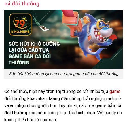
cá đổi thưởng
Sức hút khó cưỡng lại của các tựa game bắn cá đổi thưởng
Có thể thấy, hiện nay trên thị trường có rất nhiều tựa
game
đổi thưởng khác nhau. Mang đến những trải nghiệm mới mẻ
và vui nhộn cho người chơi. Tuy nhiên, các tựa game
bắn cá
đổi thưởng
luôn nằm trong top đầu bình chọn. Với các lý do
không thể chối từ như sau: