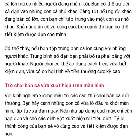
cá lớn mà có nhiều người đang nhắm tới. Bạn có thể ưu tiên
xả đạn vào những con cá nhỏ khác. Càng tốt nếu người khác
đang bắn cá lớn, còn bạn chỉ tập trung vào một con cá nhỏ
khác. Khả năng ăn sẽ vô cùng cao, bên cạnh đó bạn có thể
tiết kiệm được đạn cho mình.
Có thể thấy, nếu bạn tập trung bắn cá lớn cùng với những
người khác. Trung bình số đạn bạn phải bỏ ra phải bằng với
người khác. Người chơi có thể áp dụng cách trên, vừa tiết
kiệm đạn, vừa có cơ hội rinh về tiền thưởng cực kỳ cao.
Trò chơi bắn cá vừa xuất hiện trên màn hình
Với kinh nghiệm xương máu từ các cao thủ chơi bắn cá đổi
thưởng. Bạn hãy canh những con cá vừa ló đầu ra khỏi màn
hình, lập tức xả đạn ngay. Nếu như áp dụng cách này, chỉ cần
nạp đạn và chờ các sinh vật xuất hiện rồi tiêu diệt. Tỷ lệ
thành công của bạn sẽ vô cùng cao và tiết kiệm được đạn
hơn.