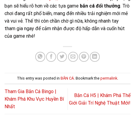
bạn sẽ hiểu rõ hơn về các tựa game
bắn cá đổi thưởng
. Trò
chơi đang rất phổ biến, mang đến nhiều trải nghiệm mới mẻ
và vui vẻ. Thế thì còn chần chờ gì nữa, không nhanh tay
tham gia ngay để cảm nhận được độ hấp dẫn và cuốn hút
của game nhé!
This entry was posted in
BẮN CÁ
. Bookmark the
permalink
.
Tham Gia Bắn Cá Bingo |
Bắn Cá H5 | Khám Phá Thế
Khám Phá Khu Vực Huyền Bí
Giới Giải Trí Nghệ Thuật Mới!
Nhất