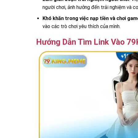
người chơi, ảnh hưởng đến trải nghiệm và cơ
Khó khăn trong việc nạp tiền và chơi gam
vào các trò chơi yêu thích của mình.
Hướng Dẫn Tìm Link Vào 79