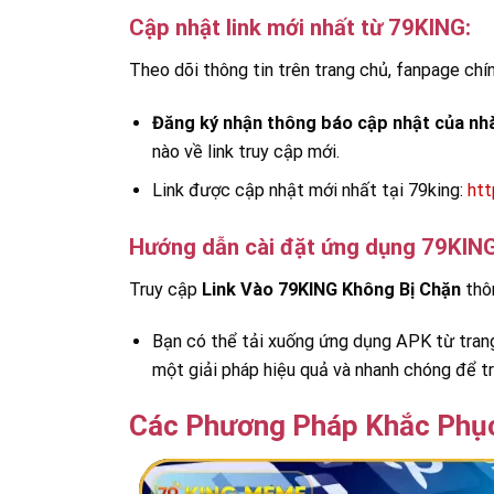
Cập nhật link mới nhất từ 79KING:
Theo dõi thông tin trên trang chủ, fanpage chí
Đăng ký nhận thông báo cập nhật của nhà
nào về link truy cập mới.
Link được cập nhật mới nhất tại 79king:
htt
Hướng dẫn cài đặt ứng dụng 79KIN
Truy cập
Link Vào 79KING Không Bị Chặn
thôn
Bạn có thể tải xuống ứng dụng APK từ trang
một giải pháp hiệu quả và nhanh chóng để t
Các Phương Pháp Khắc Phục