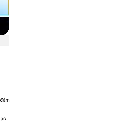
ể đảm
oặc