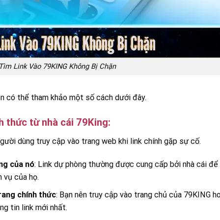
Tìm Link Vào 79KING Không Bị Chặn
ạn có thể tham khảo một số cách dưới đây.
h thức từ nhà cái 79King:
người dùng truy cập vào trang web khi link chính gặp sự cố.
ọng của nó
: Link dự phòng thường được cung cấp bởi nhà cái đ
h vụ của họ.
rang chính thức
: Bạn nên truy cập vào trang chủ của 79KING h
g tin link mới nhất.