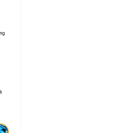
ọng
à