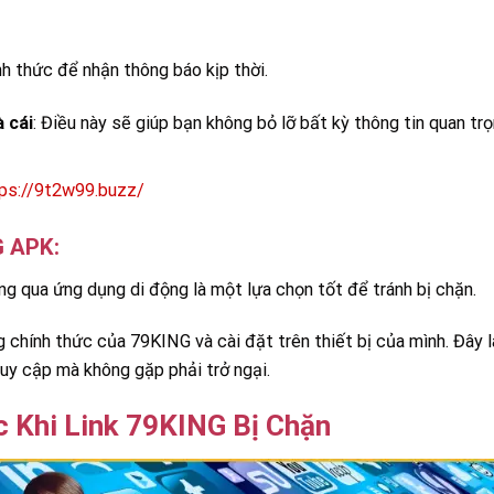
nh thức để nhận thông báo kịp thời.
 cái
: Điều này sẽ giúp bạn không bỏ lỡ bất kỳ thông tin quan tr
ps://9t2w99.buzz/
G APK:
g qua ứng dụng di động là một lựa chọn tốt để tránh bị chặn.
 chính thức của 79KING và cài đặt trên thiết bị của mình. Đây l
ruy cập mà không gặp phải trở ngại.
 Khi Link 79KING Bị Chặn